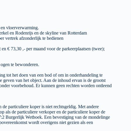
r en vloerverwarming.
Berkel en Rodenrijs en de skyline van Rotterdam
per vertrek afzonderlijk te bedienen
t en € 73,30 ,- per maand voor de parkeerplaatsen (twee);
n ogen te bewonderen.
ing tot het doen van een bod of om in onderhandeling te
e geven van het object. Aan de inhoud ervan is de grootst
jk onder voorbehoud. Er kunnen geen rechten worden ontleend
e particuliere koper is niet rechtsgeldig. Met andere
p als de particuliere verkoper en de particuliere koper de
 7:2 Burgerlijk Wetboek. Een bevestiging van de mondelinge
povereenkomst wordt overigens niet gezien als een