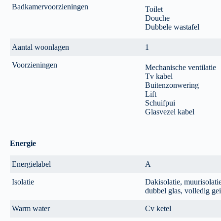
Badkamervoorzieningen
Toilet
Douche
Dubbele wastafel
Aantal woonlagen
1
Voorzieningen
Mechanische ventilatie
Tv kabel
Buitenzonwering
Lift
Schuifpui
Glasvezel kabel
Energie
Energielabel
A
Isolatie
Dakisolatie, muurisolatie
dubbel glas, volledig gei
Warm water
Cv ketel