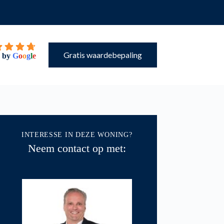
Gratis waardebepaling
 by
G
o
o
g
l
e
INTERESSE IN DEZE WONING?
Neem contact op met: