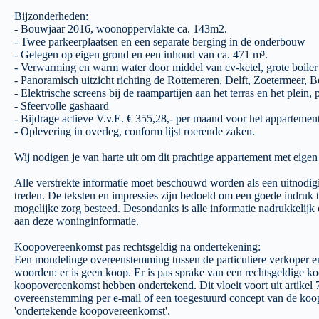
Bijzonderheden:
- Bouwjaar 2016, woonoppervlakte ca. 143m2.
- Twee parkeerplaatsen en een separate berging in de onderbouw
- Gelegen op eigen grond en een inhoud van ca. 471 m³.
- Verwarming en warm water door middel van cv-ketel, grote boile
- Panoramisch uitzicht richting de Rottemeren, Delft, Zoetermeer, 
- Elektrische screens bij de raampartijen aan het terras en het plein, 
- Sfeervolle gashaard
- Bijdrage actieve V.v.E. € 355,28,- per maand voor het appartemen
- Oplevering in overleg, conform lijst roerende zaken.
Wij nodigen je van harte uit om dit prachtige appartement met eige
Alle verstrekte informatie moet beschouwd worden als een uitnodig
treden. De teksten en impressies zijn bedoeld om een goede indruk t
mogelijke zorg besteed. Desondanks is alle informatie nadrukkeli
aan deze woninginformatie.
Koopovereenkomst pas rechtsgeldig na ondertekening:
Een mondelinge overeenstemming tussen de particuliere verkoper en d
woorden: er is geen koop. Er is pas sprake van een rechtsgeldige koo
koopovereenkomst hebben ondertekend. Dit vloeit voort uit artikel
overeenstemming per e-mail of een toegestuurd concept van de koo
'ondertekende koopovereenkomst'.