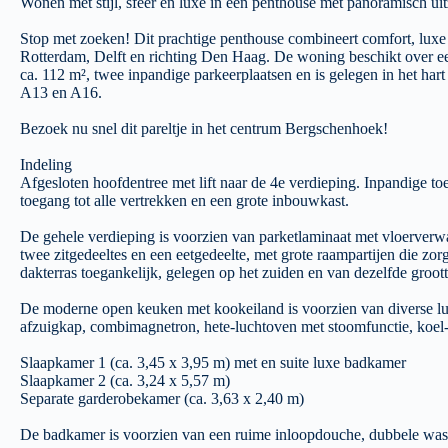
Wonen met stijl, sfeer en luxe in een penthouse met panoramisch uit
Stop met zoeken! Dit prachtige penthouse combineert comfort, luxe
Rotterdam, Delft en richting Den Haag. De woning beschikt over e
ca. 112 m², twee inpandige parkeerplaatsen en is gelegen in het ha
A13 en A16.
Bezoek nu snel dit pareltje in het centrum Bergschenhoek!
Indeling
Afgesloten hoofdentree met lift naar de 4e verdieping. Inpandige toe
toegang tot alle vertrekken en een grote inbouwkast.
De gehele verdieping is voorzien van parketlaminaat met vloerverwa
twee zitgedeeltes en een eetgedeelte, met grote raampartijen die zorg
dakterras toegankelijk, gelegen op het zuiden en van dezelfde groott
De moderne open keuken met kookeiland is voorzien van diverse l
afzuigkap, combimagnetron, hete-luchtoven met stoomfunctie, koel-
Slaapkamer 1 (ca. 3,45 x 3,95 m) met en suite luxe badkamer
Slaapkamer 2 (ca. 3,24 x 5,57 m)
Separate garderobekamer (ca. 3,63 x 2,40 m)
De badkamer is voorzien van een ruime inloopdouche, dubbele wasta