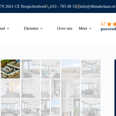
t 79 2661 CE Bergschenhoek
010 - 785 08 33
info@dbmakelaars.nl
4.7
bod
Diensten
Over ons
Meer
powered