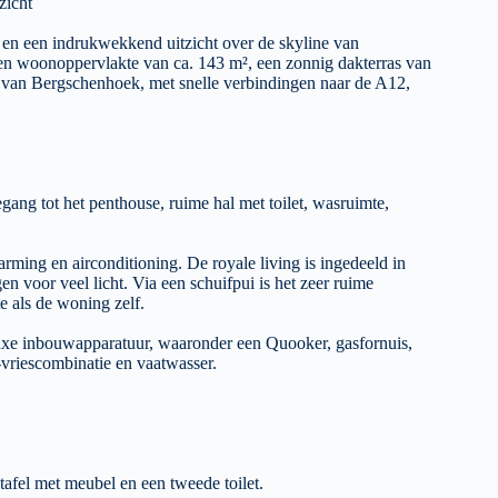
zicht
 en een indrukwekkend uitzicht over de skyline van
en woonoppervlakte van ca. 143 m², een zonnig dakterras van
rt van Bergschenhoek, met snelle verbindingen naar de A12,
gang tot het penthouse, ruime hal met toilet, wasruimte,
rming en airconditioning. De royale living is ingedeeld in
en voor veel licht. Via een schuifpui is het zeer ruime
e als de woning zelf.
uxe inbouwapparatuur, waaronder een Quooker, gasfornuis,
vriescombinatie en vaatwasser.
fel met meubel en een tweede toilet.