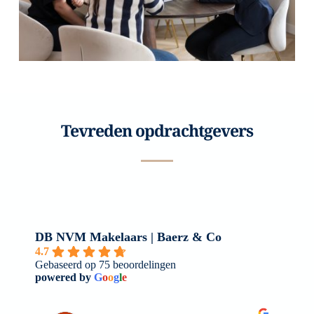
Tevreden opdrachtgevers
DB NVM Makelaars | Baerz & Co
4.7
Gebaseerd op 75 beoordelingen
powered by
G
o
o
g
l
e