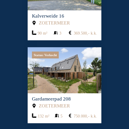
Kalverweide 16
ZOETERMEER
90 m²
3
369.500,- k.k.
Status: Verkocht
Gardameerpad 208
ZOETERMEER
132 m²
5
750.000,- k.k.