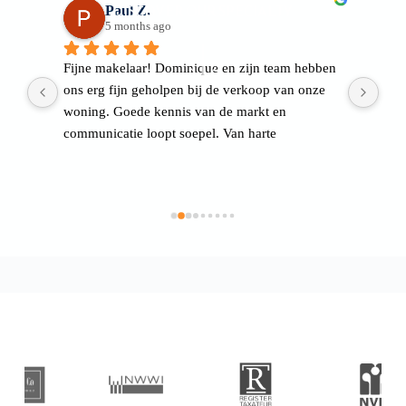
DISCOVER OUR SPECIALTY
Paul Z.
5 months ago
s 
Fijne makelaar! Dominique en zijn team hebben 
Het
eam 
ons erg fijn geholpen bij de verkoop van onze 
tot
r
woning. Goede kennis van de markt en 
app
communicatie loopt soepel. Van harte 
mis
aanbevolen!
sta
Dom
aan
fij
Rea
ont
met
toe