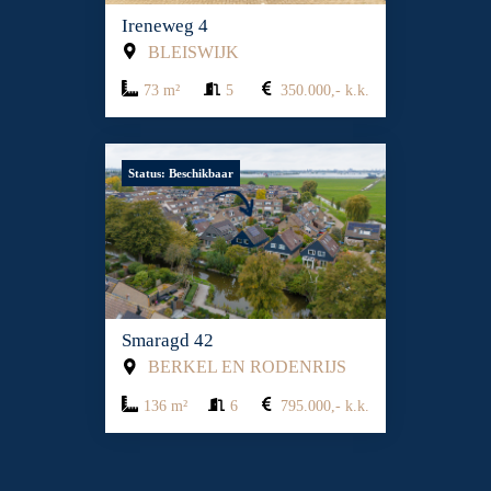
Ireneweg 4
BLEISWIJK
73 m²
5
350.000,- k.k.
Status: Beschikbaar
Smaragd 42
BERKEL EN RODENRIJS
136 m²
6
795.000,- k.k.