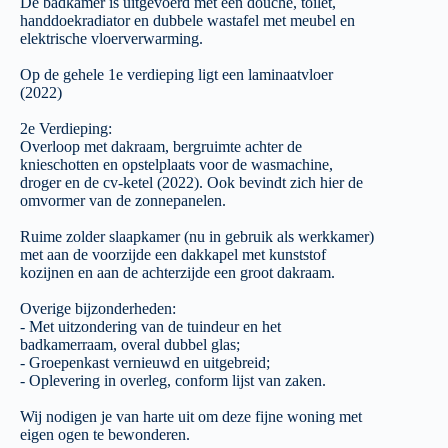
De badkamer is uitgevoerd met een douche, toilet,
handdoekradiator en dubbele wastafel met meubel en
elektrische vloerverwarming.
Op de gehele 1e verdieping ligt een laminaatvloer
(2022)
2e Verdieping:
Overloop met dakraam, bergruimte achter de
knieschotten en opstelplaats voor de wasmachine,
droger en de cv-ketel (2022). Ook bevindt zich hier de
omvormer van de zonnepanelen.
Ruime zolder slaapkamer (nu in gebruik als werkkamer)
met aan de voorzijde een dakkapel met kunststof
kozijnen en aan de achterzijde een groot dakraam.
Overige bijzonderheden:
- Met uitzondering van de tuindeur en het
badkamerraam, overal dubbel glas;
- Groepenkast vernieuwd en uitgebreid;
- Oplevering in overleg, conform lijst van zaken.
Wij nodigen je van harte uit om deze fijne woning met
eigen ogen te bewonderen.