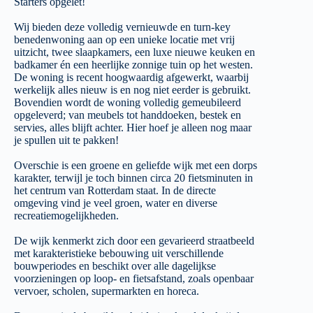
Starters opgelet!
Wij bieden deze volledig vernieuwde en turn-key
benedenwoning aan op een unieke locatie met vrij
uitzicht, twee slaapkamers, een luxe nieuwe keuken en
badkamer én een heerlijke zonnige tuin op het westen.
De woning is recent hoogwaardig afgewerkt, waarbij
werkelijk alles nieuw is en nog niet eerder is gebruikt.
Bovendien wordt de woning volledig gemeubileerd
opgeleverd; van meubels tot handdoeken, bestek en
servies, alles blijft achter. Hier hoef je alleen nog maar
je spullen uit te pakken!
Overschie is een groene en geliefde wijk met een dorps
karakter, terwijl je toch binnen circa 20 fietsminuten in
het centrum van Rotterdam staat. In de directe
omgeving vind je veel groen, water en diverse
recreatiemogelijkheden.
De wijk kenmerkt zich door een gevarieerd straatbeeld
met karakteristieke bebouwing uit verschillende
bouwperiodes en beschikt over alle dagelijkse
voorzieningen op loop- en fietsafstand, zoals openbaar
vervoer, scholen, supermarkten en horeca.