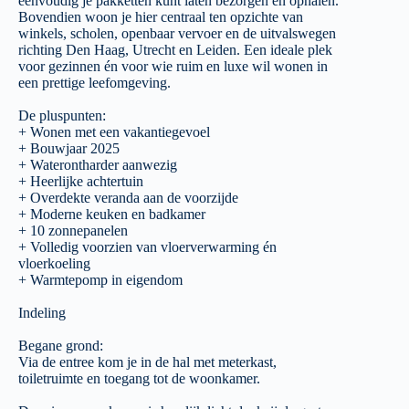
eenvoudig je pakketten kunt laten bezorgen en ophalen.
Bovendien woon je hier centraal ten opzichte van
winkels, scholen, openbaar vervoer en de uitvalswegen
richting Den Haag, Utrecht en Leiden. Een ideale plek
voor gezinnen én voor wie ruim en luxe wil wonen in
een prettige leefomgeving.
De pluspunten:
+ Wonen met een vakantiegevoel
+ Bouwjaar 2025
+ Waterontharder aanwezig
+ Heerlijke achtertuin
+ Overdekte veranda aan de voorzijde
+ Moderne keuken en badkamer
+ 10 zonnepanelen
+ Volledig voorzien van vloerverwarming én
vloerkoeling
+ Warmtepomp in eigendom
Indeling
Begane grond:
Via de entree kom je in de hal met meterkast,
toiletruimte en toegang tot de woonkamer.