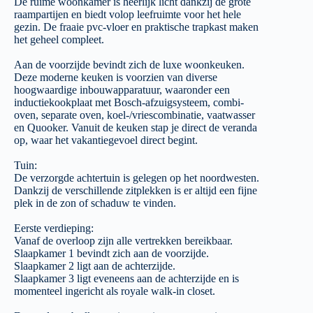
De ruime woonkamer is heerlijk licht dankzij de grote
raampartijen en biedt volop leefruimte voor het hele
gezin. De fraaie pvc-vloer en praktische trapkast maken
het geheel compleet.
Aan de voorzijde bevindt zich de luxe woonkeuken.
Deze moderne keuken is voorzien van diverse
hoogwaardige inbouwapparatuur, waaronder een
inductiekookplaat met Bosch-afzuigsysteem, combi-
oven, separate oven, koel-/vriescombinatie, vaatwasser
en Quooker. Vanuit de keuken stap je direct de veranda
op, waar het vakantiegevoel direct begint.
Tuin:
De verzorgde achtertuin is gelegen op het noordwesten.
Dankzij de verschillende zitplekken is er altijd een fijne
plek in de zon of schaduw te vinden.
Eerste verdieping:
Vanaf de overloop zijn alle vertrekken bereikbaar.
Slaapkamer 1 bevindt zich aan de voorzijde.
Slaapkamer 2 ligt aan de achterzijde.
Slaapkamer 3 ligt eveneens aan de achterzijde en is
momenteel ingericht als royale walk-in closet.