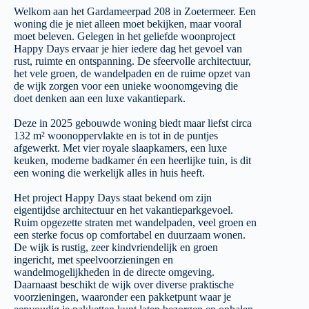
Welkom aan het Gardameerpad 208 in Zoetermeer. Een
woning die je niet alleen moet bekijken, maar vooral
moet beleven. Gelegen in het geliefde woonproject
Happy Days ervaar je hier iedere dag het gevoel van
rust, ruimte en ontspanning. De sfeervolle architectuur,
het vele groen, de wandelpaden en de ruime opzet van
de wijk zorgen voor een unieke woonomgeving die
doet denken aan een luxe vakantiepark.
Deze in 2025 gebouwde woning biedt maar liefst circa
132 m² woonoppervlakte en is tot in de puntjes
afgewerkt. Met vier royale slaapkamers, een luxe
keuken, moderne badkamer én een heerlijke tuin, is dit
een woning die werkelijk alles in huis heeft.
Het project Happy Days staat bekend om zijn
eigentijdse architectuur en het vakantieparkgevoel.
Ruim opgezette straten met wandelpaden, veel groen en
een sterke focus op comfortabel en duurzaam wonen.
De wijk is rustig, zeer kindvriendelijk en groen
ingericht, met speelvoorzieningen en
wandelmogelijkheden in de directe omgeving.
Daarnaast beschikt de wijk over diverse praktische
voorzieningen, waaronder een pakketpunt waar je